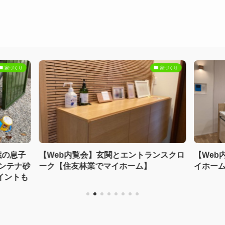
家づくり
家づくり
歳の息子
【Web内覧会】玄関とエントランスクロ
【Web
コンテナ砂
ーク【住友林業でマイホーム】
イホー
イントも