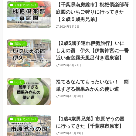
【千葉県南房総市】枇杷倶楽部苺
子連れでお出かけ
庭園のいちご狩りに行ってきた
【２歳５歳男兄弟】
2024年3月6日
【2歳5歳子連れ伊勢旅行】いに
宿泊レポ
しえの宿 伊久【伊勢神宮に一番
近い全室露天風呂付き温泉宿】
2024年3月21日
捨てるなんてもったいない！ 簡
レシピ
単すぎる摘果みかんの使い道
2023年10月28日
【1歳4歳男兄弟】市原ぞうの国
子連れでお出かけ
に行ってきた【千葉県市原市】
2023年10月19日