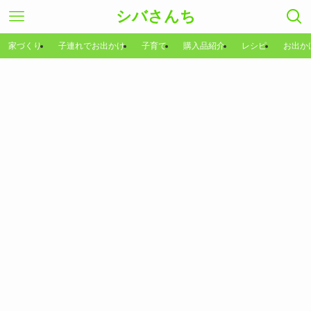
シバさんち
家づくり
子連れでお出かけ
子育て
購入品紹介
レシピ
お出か