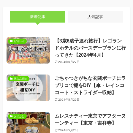
新着記事
人気記事
【3歳6歳子連れ旅行】レゴラン
宿泊レポ
ドホテルのバースデープランに行
ってきた【2024年4月】
2024年6月27日
ごちゃつきがちな玄関ポーチにラ
購入品紹介
ブリコで棚をDIY【傘・レインコ
コート・ストライダー収納】
2024年5月29日
ムレスナティー東京でアフターヌ
お出かけ
ーンティー【東京・吉祥寺】
2024年5月28日