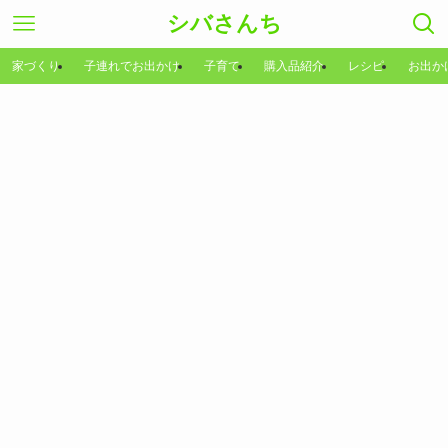
シバさんち
家づくり
子連れでお出かけ
子育て
購入品紹介
レシピ
お出か