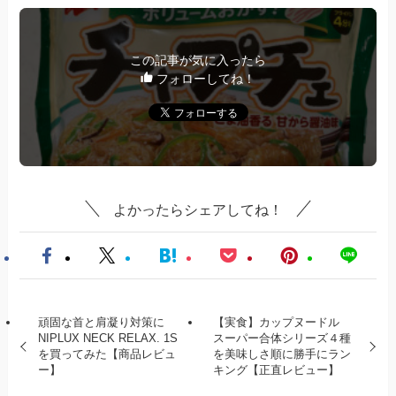
この記事が気に入ったら
フォローしてね！
よかったらシェアしてね！
頑固な首と肩凝り対策に
【実食】カップヌードル
NIPLUX NECK RELAX. 1S
スーパー合体シリーズ４種
を買ってみた【商品レビュ
を美味しさ順に勝手にラン
ー】
キング【正直レビュー】