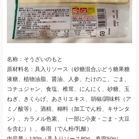
名称：そうざいのもと
原材料名：具入りソース（砂糖混合ぶどう糖果糖
液糖、植物油脂、醤油、人参、たけのこ、ごま、
コチュジャン、食塩、椎茸、にんにく、砂糖、玉
ねぎ、きくらげ、あさりエキス、胡椒/調味料（ア
ミノ酸等）、酒精、糊料（加工でん粉、キサンタ
ン）、カラメル色素、（一部に小麦・ごま・大豆
を含む））、春雨（でん粉/乳酸）
内容量：130g（具入りソース80g、春雨50g）