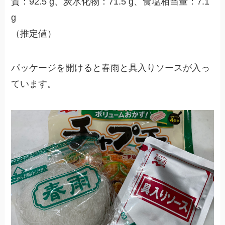
質：92.5 g、炭水化物：71.5 g、食塩相当量：7.1
g
（推定値）
パッケージを開けると春雨と具入りソースが入っ
ています。