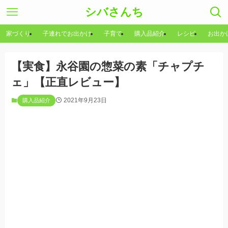
シバさんち
家づくり
子連れでお出かけ
子育て
購入品紹介
レシピ
お出か
【実食】永谷園の惣菜の素「チャプチ
ェ」【正直レビュー】
2021年9月23日
購入品紹介