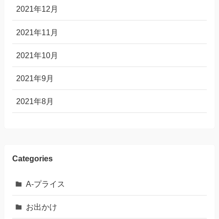
2021年12月
2021年11月
2021年10月
2021年9月
2021年8月
Categories
A-プライス
お出かけ