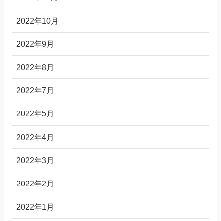
2022年10月
2022年9月
2022年8月
2022年7月
2022年5月
2022年4月
2022年3月
2022年2月
2022年1月