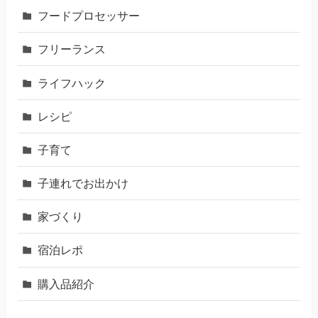
フードプロセッサー
フリーランス
ライフハック
レシピ
子育て
子連れでお出かけ
家づくり
宿泊レポ
購入品紹介