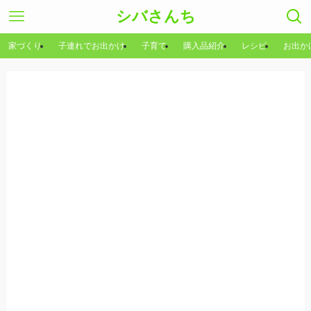
シバさんち
家づくり
子連れでお出かけ
子育て
購入品紹介
レシピ
お出か